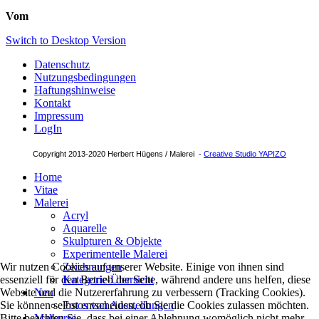
Vom
Switch to Desktop Version
Datenschutz
Nutzungsbedingungen
Haftungshinweise
Kontakt
Impressum
LogIn
Copyright 2013-2020 Herbert Hügens / Malerei -
Creative Studio YAPIZO
Home
Vitae
Malerei
Acryl
Aquarelle
Skulpturen & Objekte
Experimentelle Malerei
Wir nutzen Cookies auf unserer Website. Einige von ihnen sind
Zeichnungen
essenziell für den Betrieb der Seite, während andere uns helfen, diese
Kategorie-Übersicht
Website und die Nutzererfahrung zu verbessern (Tracking Cookies).
Neu
Sie können selbst entscheiden, ob Sie die Cookies zulassen möchten.
Fotos von Ausstellungen
Bitte beachten Sie, dass bei einer Ablehnung womöglich nicht mehr
Malkurse